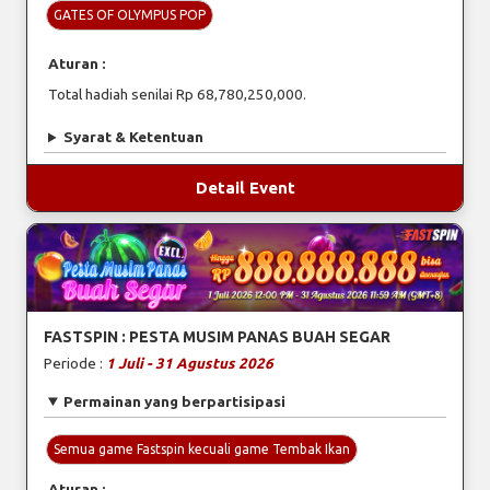
GATES OF OLYMPUS POP
Aturan :
Total hadiah senilai Rp 68,780,250,000.
Syarat & Ketentuan
Detail Event
FASTSPIN : PESTA MUSIM PANAS BUAH SEGAR
Periode :
1 Juli - 31 Agustus 2026
Permainan yang berpartisipasi
Semua game Fastspin kecuali game Tembak Ikan
Aturan :