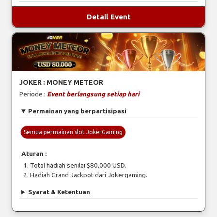
Detail Event
JOKER : MONEY METEOR
Periode :
Event berlangsung setiap hari
Permainan yang berpartisipasi
Semua permainan slot JokerGaming
Aturan :
Total hadiah senilai $80,000 USD.
Hadiah Grand Jackpot dari Jokergaming.
Syarat & Ketentuan