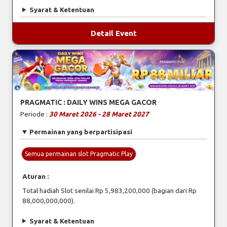
Syarat & Ketentuan
Detail Event
PRAGMATIC : DAILY WINS MEGA GACOR
Periode :
30 Maret 2026 - 28 Maret 2027
Permainan yang berpartisipasi
Semua permainan slot Pragmatic Play
Aturan :
Total hadiah Slot senilai Rp 5,983,200,000 (bagian dari Rp
88,000,000,000).
Syarat & Ketentuan