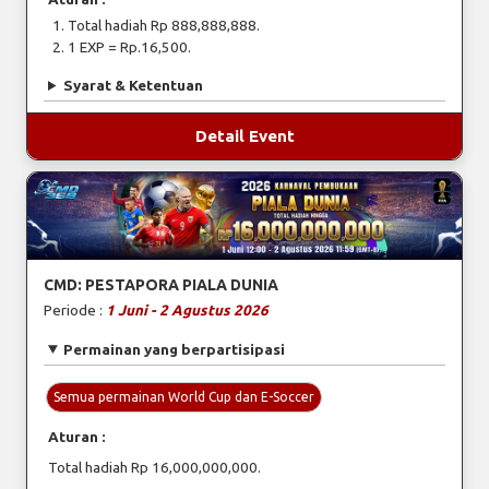
Total hadiah Rp 888,888,888.
1 EXP = Rp.16,500.
Syarat & Ketentuan
Detail Event
CMD: PESTAPORA PIALA DUNIA
Periode :
1 Juni - 2 Agustus 2026
Permainan yang berpartisipasi
Semua permainan World Cup dan E-Soccer
Aturan :
Total hadiah Rp 16,000,000,000.