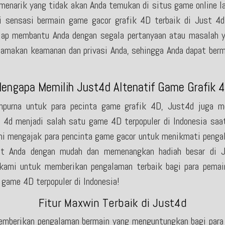
menarik yang tidak akan Anda temukan di situs game online l
 sensasi bermain game gacor grafik 4D terbaik di Just 4d
ap membantu Anda dengan segala pertanyaan atau masalah y
amakan keamanan dan privasi Anda, sehingga Anda dapat ber
engapa Memilih Just4d Altenatif Game Grafik 
empurna untuk para pecinta game grafik 4D, Just4d juga m
4d menjadi salah satu game 4D terpopuler di Indonesia saat 
mi mengajak para pencinta game gacor untuk menikmati penga
t Anda dengan mudah dan memenangkan hadiah besar di Ju
kami untuk memberikan pengalaman terbaik bagi para pemai
game 4D terpopuler di Indonesia!
Fitur Maxwin Terbaik di Just4d
memberikan pengalaman bermain yang menguntungkan bagi para