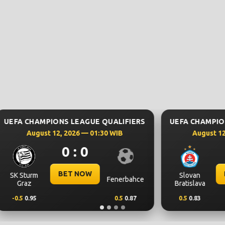
IERS
E-FOOTBALL F24 INTERNATIONAL
E-FO
FRIENDLY
August 8, 2026 — 03:45 WIB
1 : 0
Saint-
e-At
oise
Ma
BET NOW
e-Croatia
e-England
1.00
0.0
0.00
0.75
0.00
-0.99