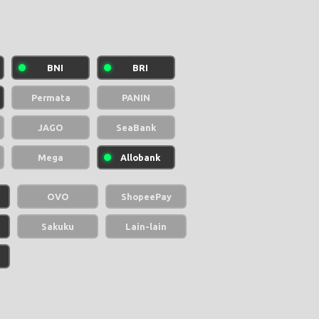
BNI
BRI
Permata
PANIN
JAGO
SeaBank
Mega
Allobank
OVO
ShopeePay
Sakuku
Lain-lain