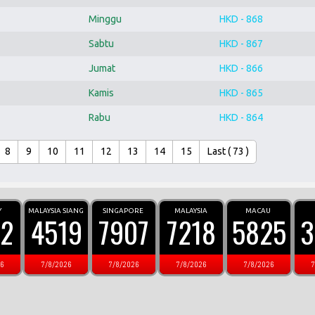
Minggu
HKD - 868
Sabtu
HKD - 867
Jumat
HKD - 866
Kamis
HKD - 865
Rabu
HKD - 864
8
9
10
11
12
13
14
15
Last ( 73 )
Y
MALAYSIA SIANG
SINGAPORE
MALAYSIA
MACAU
12
4519
7907
7218
5825
3
26
7/8/2026
7/8/2026
7/8/2026
7/8/2026
7