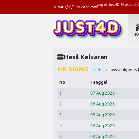
Selamat Datang di Just4D Situs Judi Online 
Jumat 7/08/2026 20:56:30
HO
Hasil Keluaran
HK SIANG
Website:
www.hkpools
No
Tanggal
1
07 Aug 2026
2
06 Aug 2026
3
05 Aug 2026
4
04 Aug 2026
5
03 Aug 2026