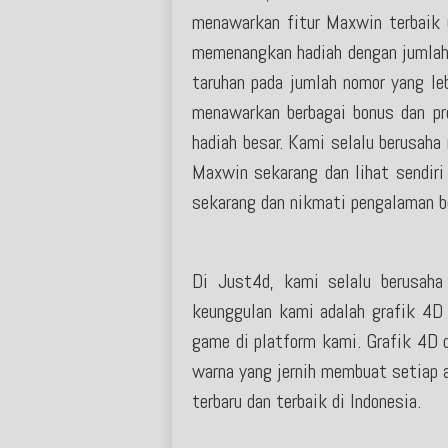
menawarkan fitur Maxwin terbaik 
memenangkan hadiah dengan jumlah 
taruhan pada jumlah nomor yang le
menawarkan berbagai bonus dan p
hadiah besar. Kami selalu berusah
Maxwin sekarang dan lihat sendiri
sekarang dan nikmati pengalaman b
Di Just4d, kami selalu berusah
keunggulan kami adalah grafik 4D
game di platform kami. Grafik 4D 
warna yang jernih membuat setiap a
terbaru dan terbaik di Indonesia.