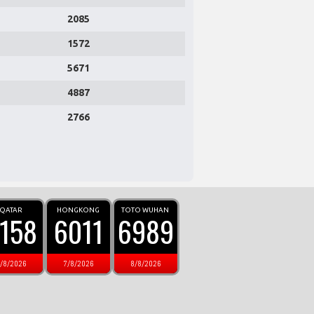
2085
1572
5671
4887
2766
QATAR
HONGKONG
TOTO WUHAN
158
6011
6989
/8/2026
7/8/2026
8/8/2026