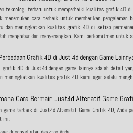
n teknologi terbaru untuk memperbaiki kualitas grafik 4D d
uk menemukan cara terbaik untuk memberikan pengalaman b
aru dan meningkatkan kualitas grafik 4D di setiap permaina
ebih menghibur dan menyenangkan. Kami berkomitmen untuk se
Perbedaan Grafik 4D di Just 4d dengan Game Lainny
 grafik 4D di Just4d dengan game lainnya adalah detail yan
an meningkatkan kualitas grafik 4D kami agar selalu mengh
mana Cara Bermain Just4d Altenatif Game Graf
game terbaik di Just4d Altenatif Game Grafik 4D, Anda per
 ini:
ser di ponsel atau desktop Anda.