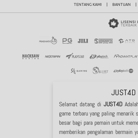
TENTANG KAMI
|
BANTUAN
|
JUST4D L
Selamat datang di
JUST4D
Adalah
game terbaru yang paling menarik 
besar bagi para pemain untuk meme
memberikan pengalaman bermain y