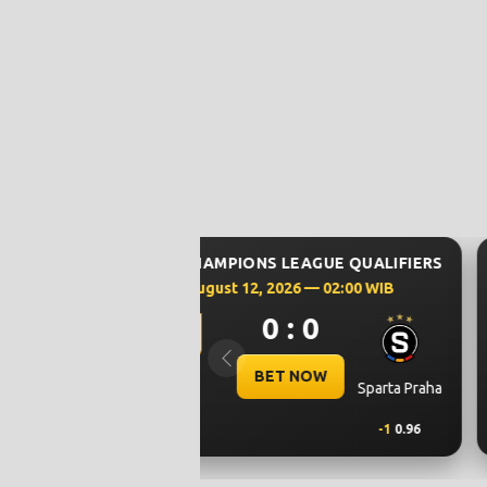
UEFA CHAMPIONS LEAGUE QUALIF
August 11, 2026 — 22:59 WIB
0 : 0
Previous
BET NOW
Union 
Bodo Glimt
Gill
0.75
0.82
-0.75