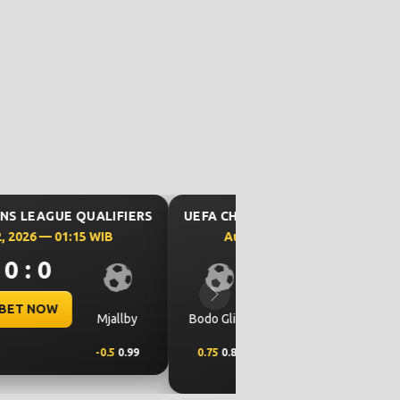
OTBALL F24 ELITE CLUB FRIENDLY
August 8, 2026 — 03:45 WIB
0 : 1
Next
BET NOW
letico
e-Newcastle
drid
United
0
0.90
0.00
0.86