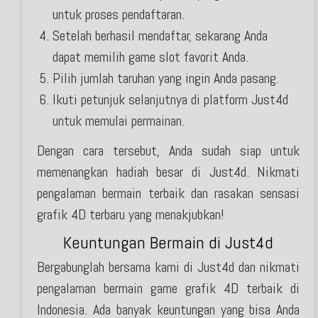
untuk proses pendaftaran.
Setelah berhasil mendaftar, sekarang Anda
dapat memilih game slot favorit Anda.
Pilih jumlah taruhan yang ingin Anda pasang.
Ikuti petunjuk selanjutnya di platform Just4d
untuk memulai permainan.
Dengan cara tersebut, Anda sudah siap untuk
memenangkan hadiah besar di Just4d. Nikmati
pengalaman bermain terbaik dan rasakan sensasi
grafik 4D terbaru yang menakjubkan!
Keuntungan Bermain di Just4d
Bergabunglah bersama kami di Just4d dan nikmati
pengalaman bermain game grafik 4D terbaik di
Indonesia. Ada banyak keuntungan yang bisa Anda