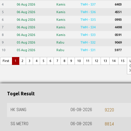
4
06 Aug 2026
Kamis
TWH - 537
6403
5
06 Aug 2026
Kamis
TWH - 536
4551
6
06 Aug 2026
Kamis
TWH - 535
0993
7
06 Aug 2026
Kamis
TWH - 534
4498
8
06 Aug 2026
Kamis
TWH - 533
0591
9
05 Aug 2026
Rabu
TWH - 532
9069
10
05 Aug 2026
Rabu
TWH - 531
5977
First
1
2
3
4
5
6
7
8
9
10
11
12
13
14
15
(
)
Togel Result
HK SIANG
06-08-2026
9220
SG METRO
06-08-2026
8814