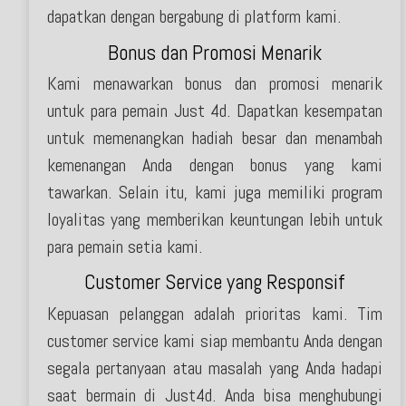
dapatkan dengan bergabung di platform kami.
Bonus dan Promosi Menarik
Kami menawarkan bonus dan promosi menarik
untuk para pemain Just 4d. Dapatkan kesempatan
untuk memenangkan hadiah besar dan menambah
kemenangan Anda dengan bonus yang kami
tawarkan. Selain itu, kami juga memiliki program
loyalitas yang memberikan keuntungan lebih untuk
para pemain setia kami.
Customer Service yang Responsif
Kepuasan pelanggan adalah prioritas kami. Tim
customer service kami siap membantu Anda dengan
segala pertanyaan atau masalah yang Anda hadapi
saat bermain di Just4d. Anda bisa menghubungi