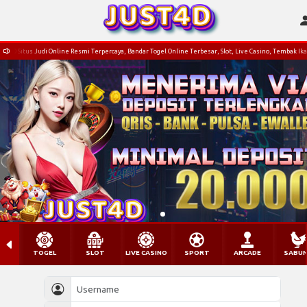
 Judi Online Resmi Terpercaya, Bandar Togel Online Terbesar, Slot, Live Casino, Tembak Ikan Online
TOGEL
SLOT
LIVE CASINO
SPORT
ARCADE
SABU