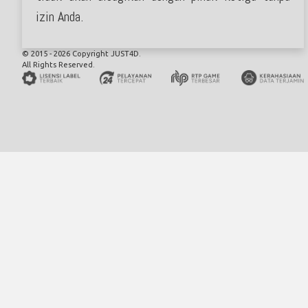
izin Anda.
© 2015 - 2026 Copyright JUST4D.
All Rights Reserved.