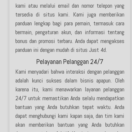
kami atau melalui email dan nomor telepon yang
tersedia di situs kami. Kami juga memberikan
panduan lengkap bagi para pemain, termasuk cara
bermain, pengaturan akun, dan informasi tentang
bonus dan promosi terbaru. Anda dapat mengakses
panduan ini dengan mudah di situs Just 4d.
Pelayanan Pelanggan 24/7
Kami menyadari bahwa interaksi dengan pelanggan
adalah kunci sukses dalam bisnis apapun. Oleh
karena itu, kami menawarkan layanan pelanggan
24/7 untuk memastikan Anda selalu mendapatkan
bantuan yang Anda butuhkan tepat waktu. Anda
dapat menghubungi kami kapan saja, dan tim kami
akan memberikan bantuan yang Anda butuhkan