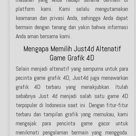
platform kami. Kami selalu mengutamakan
keamanan dan privasi Anda, sehingga Anda dapat
bermain dengan tenang dan yakin bahwa informasi
Anda aman bersama kami.
Mengapa Memilih Just4d Altenatif
Game Grafik 4D
Selain menjadi altenatif yang sempurna untuk para
pecinta game grafik 4D, Just4d juga menawarkan
grafik 4D terbaru yang menakjubkan. Itulah
sebabnya Just 4d menjadi salah satu game 4D
terpopuler di Indonesia saat ini. Dengan fitur-fitur
terbaru dan tampilan grafik yang memukau, kami
mengajak para pencinta game gacor untuk
menikmati pengalaman bermain yang menggoda.