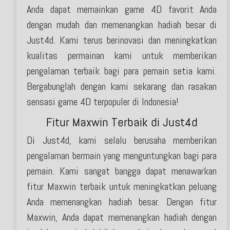
Anda dapat memainkan game 4D favorit Anda
dengan mudah dan memenangkan hadiah besar di
Just4d. Kami terus berinovasi dan meningkatkan
kualitas permainan kami untuk memberikan
pengalaman terbaik bagi para pemain setia kami.
Bergabunglah dengan kami sekarang dan rasakan
sensasi game 4D terpopuler di Indonesia!
Fitur Maxwin Terbaik di Just4d
Di Just4d, kami selalu berusaha memberikan
pengalaman bermain yang menguntungkan bagi para
pemain. Kami sangat bangga dapat menawarkan
fitur Maxwin terbaik untuk meningkatkan peluang
Anda memenangkan hadiah besar. Dengan fitur
Maxwin, Anda dapat memenangkan hadiah dengan