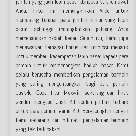
jumlah yang jauh lebih besar daripada taruhan awal
Anda. Fitur ini memungkinkan Anda untuk
memasang taruhan pada jumlah nomor yang lebih
besar, sehingga meningkatkan peluang Anda
memenangkan hadiah besar. Selain itu, kami juga
menawarkan berbagai bonus dan promosi menarik
untuk memberi kesempatan lebih besar kepada para
pemain untuk memenangkan hadiah besar. Kami
selalu berusaha memberikan pengalaman bermain
yang paling menguntungkan bagi para pemain
Just4d. Coba fitur Maxwin sekarang dan lihat
sendiri mengapa Just 4d adalah pilihan terbaik
untuk para pemain game 4D. Bergabunglah dengan
kami sekarang dan nikmati pengalaman bermain
yang tak terlupakan!