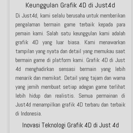
Keunggulan Grafik 4D di Just4d
Di Just4d, kami selalu berusaha untuk memberikan
pengalaman bermain game terbaik kepada para
pemain kami. Salah satu keunggulan kami adalah
grafik 4D yang luar biasa. Kami menawarkan
tampilan yang nyata dan detail yang memukau saat
bermain game di platform kami. Grafik 4D di Just
4d menghadirkan sensasi bermain yang lebih
menarik dan memikat. Detail yang tajam dan warna
yang jernih membuat setiap adegan game terlihat
lebih hidup dan realistis. Semua permainan di
Just4d menampilkan grafik 4D terbaru dan terbaik
di Indonesia.
Inovasi Teknologi Grafik 4D di Just 4d