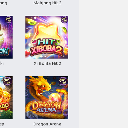
ong
Mahjong Hit 2
ki
Xi Bo Ba Hit 2
ep
Dragon Arena