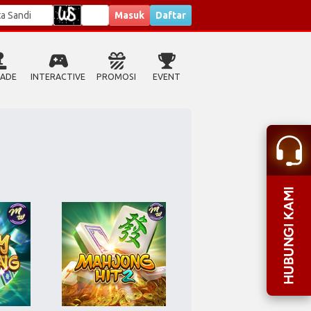
line Teraman dan Terpercaya Dengan Proses Terpcepat
Selamat Datang 
Masuk
Daftar
ADE
INTERACTIVE
PROMOSI
EVENT