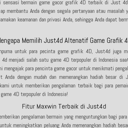
 sensasi bermain game gacor grafik 4D terbaik di Just 4d
ap membantu Anda dengan segala pertanyaan atau masalah y
amakan keamanan dan privasi Anda, sehingga Anda dapat ber
engapa Memilih Just4d Altenatif Game Grafik 
empurna untuk para pecinta game grafik 4D, Just4d juga m
4d menjadi salah satu game 4D terpopuler di Indonesia saat 
mi mengajak para pencinta game gacor untuk menikmati penga
t Anda dengan mudah dan memenangkan hadiah besar di Ju
kami untuk memberikan pengalaman terbaik bagi para pemai
game 4D terpopuler di Indonesia!
Fitur Maxwin Terbaik di Just4d
memberikan pengalaman bermain yang menguntungkan bagi para
untuk meningkatkan peluang Anda memenangkan hadiah besar