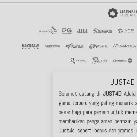
Maneki Neko
Eye
JUST4D L
Selamat datang di
JUST4D
Adalah
game terbaru yang paling menarik 
besar bagi para pemain untuk meme
memberikan pengalaman bermain y
Lucky Fish
Just4d, seperti bonus dan promosi 