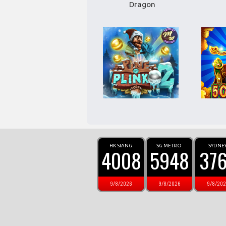
Dragon
Pine of Plinko 2
HK SIANG
SG METRO
SYDNE
4008
5948
37
9/8/2026
9/8/2026
9/8/20
Water Margin
Out