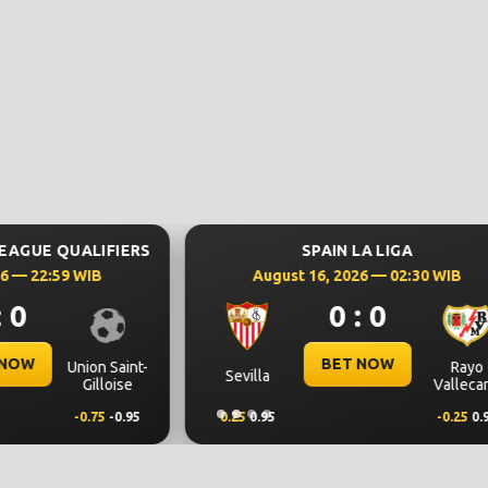
ne - Blooming
Journey to the West
Lucky - 88 R
Riches
SPAIN LA LIGA
UEF
August 17, 2026 — 02:30 WIB
0 : 0
BET NOW
Kaira
afe
Celta Vigo
Osasuna
0.72
0.25
0.76
-0.25
-0.86
0.0
ky - 88 Drum
Golden 777
Fa Da Ca