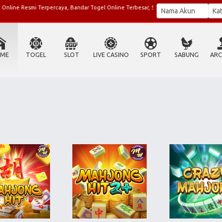
Resmi Terpercaya, Bandar Togel Online Terbesar, Slot, Live Casino, Tembak Ikan On
ME
TOGEL
SLOT
LIVE CASINO
SPORT
SABUNG
ARC