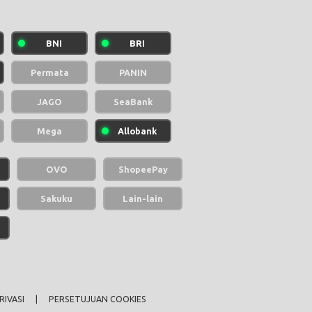
BNI
BRI
Permata
PANIN
JAGO
SeaBank
Mega
Allobank
iamond
Wealth - 88 Drum
OVO
ShopeePay
Sakuku
Lain-lain
olden
Gold Panda
RIVASI
|
PERSETUJUAN COOKIES