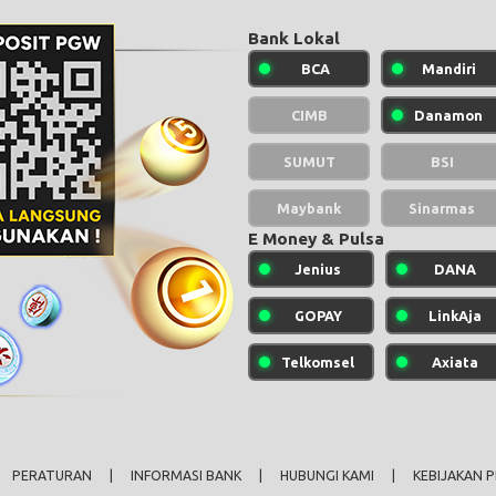
Bank Lokal
BCA
Mandiri
CIMB
Danamon
SUMUT
BSI
Maybank
Sinarmas
h - 88 Riches
Wealth - 88 Treasures
Wealth - 88 D
E Money & Pulsa
Jenius
DANA
GOPAY
LinkAja
Telkomsel
Axiata
une - Infinite
Fortune - Dazzling
Fortune - G
Treasure
Diamond
Drum
PERATURAN
|
INFORMASI BANK
|
HUBUNGI KAMI
|
KEBIJAKAN P