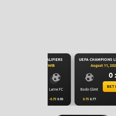
Ji Xiang Ru Yi
Fortu
SPAIN LA LIGA
August 16, 2026 — 00:30 WIB
0 : 0
Previous
BET NOW
Alaves
Get
0.00
0.62
0.00
-
Lucky - 88 Diamond
Luc