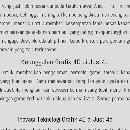
yang jauh lebih besar daripada taruhan awal Anda. Fitur in
bih besar, sehingga meningkatkan peluang Anda memenangkan h
romosi menarik untuk memberi kesempatan lebih besar kepa
a memberikan pengalaman bermain yang paling menguntungkan b
 mengapa Just 4d adalah pilihan terbaik untuk para pemain
ermain yang tak terlupakan!
Keunggulan Grafik 4D di Just4d
a untuk memberikan pengalaman bermain game terbaik kepa
 yang luar biasa. Kami menawarkan tampilan yang nyata dan
di Just 4d menghadirkan sensasi bermain yang lebih menarik 
degan game terlihat lebih hidup dan realistis. Semua permai
Inovasi Teknologi Grafik 4D di Just 4d
n teknologi terbaru untuk memperbaiki kualitas grafik 4D d