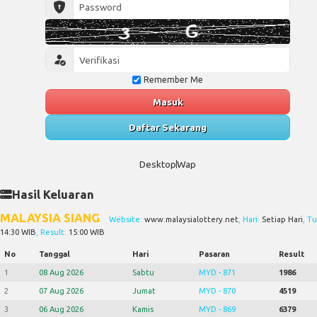
Remember Me
Masuk
Daftar Sekarang
Desktop
Wap
Hasil Keluaran
MALAYSIA SIANG
Website:
www.malaysialottery.net
, Hari:
Setiap Hari
, T
14:30 WIB
, Result:
15:00 WIB
No
Tanggal
Hari
Pasaran
Result
1
08 Aug 2026
Sabtu
MYD - 871
1986
2
07 Aug 2026
Jumat
MYD - 870
4519
3
06 Aug 2026
Kamis
MYD - 869
6379