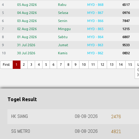
4
05 Aug 2026
Rabu
MYD - 868
6517
5
04 Aug 2026
Selasa
MYD - 867
0976
6
03 Aug 2026
Senin
MYD - 866
7847
7
02 Aug 2026
Minggu
MYD - 865
1215
8
01 Aug 2026
Sabtu
MYD - 864
6807
9
31 Jul 2026
Jumat
MYD - 863
9533
10
30 Jul 2026
Kamis
MYD - 862
0832
First
1
2
3
4
5
6
7
8
9
10
11
12
13
14
15
(
)
Togel Result
HK SIANG
08-08-2026
2476
SG METRO
08-08-2026
4821