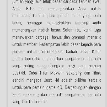
jumlah yang jauh lebih besar daripada taruhan awal
Anda. Fitur ini memungkinkan Anda untuk
memasang taruhan pada jumlah nomor yang lebih
besar, sehingga meningkatkan peluang Anda
memenangkan hadiah besar. Selain itu, kami juga
menawarkan berbagai bonus dan promosi menarik
untuk memberi kesempatan lebih besar kepada para
pemain untuk memenangkan hadiah besar. Kami
selalu berusaha memberikan pengalaman bermain
yang paling menguntungkan bagi para pemain
Just4d. Coba fitur Maxwin sekarang dan lihat
sendiri mengapa Just 4d adalah pilihan terbaik
untuk para pemain game 4D. Bergabunglah dengan
kami sekarang dan nikmati pengalaman bermain
yang tak terlupakan!