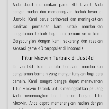
Anda dapat memainkan game 4D favorit Anda
dengan mudah dan memenangkan hadiah besar di
Just4d. Kami terus berinovasi dan meningkatkan
kualitas permainan kami untuk memberikan
pengalaman terbaik bagi para pemain setia kami.
Bergabunglah dengan kami sekarang dan rasakan
sensasi game 4D terpopuler di Indonesia!
Fitur Maxwin Terbaik di Just4d
Di Just4d, kami selalu berusaha memberikan
pengalaman bermain yang menguntungkan bagi para
pemain. Kami sangat bangga dapat menawarkan
fitur Maxwin terbaik untuk meningkatkan peluang
Anda memenangkan hadiah besar. Dengan fitur
Maxwin, Anda dapat memenangkan hadiah dengan