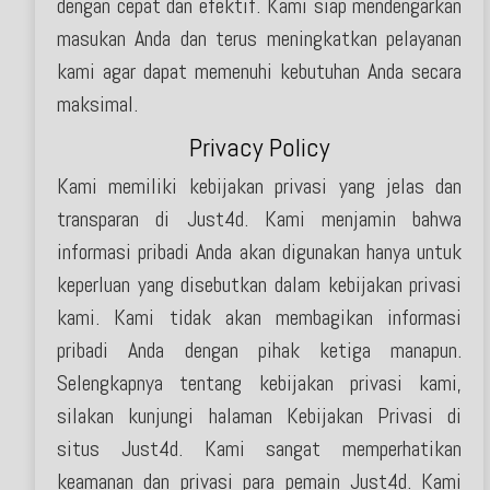
dengan cepat dan efektif. Kami siap mendengarkan
masukan Anda dan terus meningkatkan pelayanan
kami agar dapat memenuhi kebutuhan Anda secara
maksimal.
Privacy Policy
Kami memiliki kebijakan privasi yang jelas dan
transparan di Just4d. Kami menjamin bahwa
informasi pribadi Anda akan digunakan hanya untuk
keperluan yang disebutkan dalam kebijakan privasi
kami. Kami tidak akan membagikan informasi
pribadi Anda dengan pihak ketiga manapun.
Selengkapnya tentang kebijakan privasi kami,
silakan kunjungi halaman Kebijakan Privasi di
situs Just4d. Kami sangat memperhatikan
keamanan dan privasi para pemain Just4d. Kami