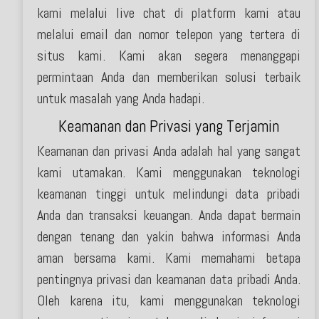
kami melalui live chat di platform kami atau
melalui email dan nomor telepon yang tertera di
situs kami. Kami akan segera menanggapi
permintaan Anda dan memberikan solusi terbaik
untuk masalah yang Anda hadapi.
Keamanan dan Privasi yang Terjamin
Keamanan dan privasi Anda adalah hal yang sangat
kami utamakan. Kami menggunakan teknologi
keamanan tinggi untuk melindungi data pribadi
Anda dan transaksi keuangan. Anda dapat bermain
dengan tenang dan yakin bahwa informasi Anda
aman bersama kami. Kami memahami betapa
pentingnya privasi dan keamanan data pribadi Anda.
Oleh karena itu, kami menggunakan teknologi