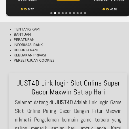
0.75
0.77
-0.75
-0.95
TENTANG KAMI
BANTUAN
PERATURAN
INFORMASI BANK
HUBUNGI KAMI
KEBIJAKAN PRIVASI
PERSETUJUAN COOKIES
JUST4D Link login Slot Online Super
Gacor Maxwin Setiap Hari
Selamat datang di
JUST4D
Adalah link login Game
Slot Online Paling Gacor Dengan Fitur Maxwin
nikmati Pengalaman bermain game terbaru yang
paling menarik setiap hari umtuk anda. Kami