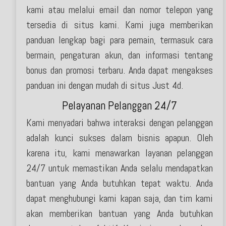
kami atau melalui email dan nomor telepon yang
tersedia di situs kami. Kami juga memberikan
panduan lengkap bagi para pemain, termasuk cara
bermain, pengaturan akun, dan informasi tentang
bonus dan promosi terbaru. Anda dapat mengakses
panduan ini dengan mudah di situs Just 4d.
Pelayanan Pelanggan 24/7
Kami menyadari bahwa interaksi dengan pelanggan
adalah kunci sukses dalam bisnis apapun. Oleh
karena itu, kami menawarkan layanan pelanggan
24/7 untuk memastikan Anda selalu mendapatkan
bantuan yang Anda butuhkan tepat waktu. Anda
dapat menghubungi kami kapan saja, dan tim kami
akan memberikan bantuan yang Anda butuhkan