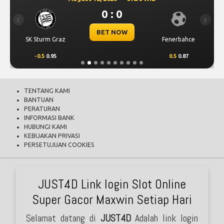
0 : 0
Previous
Next
BET NOW
SK Sturm Graz
Fenerbahce
-0.5
0.95
0.5
0.87
TENTANG KAMI
BANTUAN
PERATURAN
INFORMASI BANK
HUBUNGI KAMI
KEBIJAKAN PRIVASI
PERSETUJUAN COOKIES
JUST4D Link login Slot Online
Super Gacor Maxwin Setiap Hari
Selamat datang di
JUST4D
Adalah link login