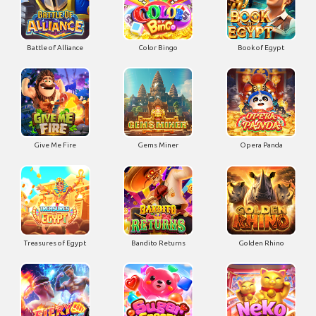
Battle of Alliance
Color Bingo
Book of Egypt
Give Me Fire
Gems Miner
Opera Panda
Treasures of Egypt
Bandito Returns
Golden Rhino