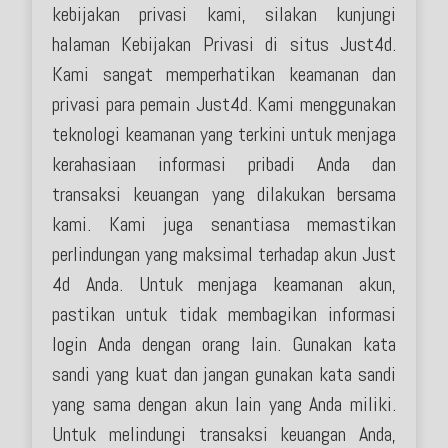
kebijakan privasi kami, silakan kunjungi
halaman Kebijakan Privasi di situs Just4d.
Kami sangat memperhatikan keamanan dan
privasi para pemain Just4d. Kami menggunakan
teknologi keamanan yang terkini untuk menjaga
kerahasiaan informasi pribadi Anda dan
transaksi keuangan yang dilakukan bersama
kami. Kami juga senantiasa memastikan
perlindungan yang maksimal terhadap akun Just
4d Anda. Untuk menjaga keamanan akun,
pastikan untuk tidak membagikan informasi
login Anda dengan orang lain. Gunakan kata
sandi yang kuat dan jangan gunakan kata sandi
yang sama dengan akun lain yang Anda miliki.
Untuk melindungi transaksi keuangan Anda,