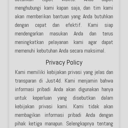
menghubungi kami kapan saja, dan tim kami
akan memberikan bantuan yang Anda butuhkan
dengan cepat dan efektif. Kami siap
mendengarkan masukan Anda dan terus
meningkatkan pelayanan kami agar dapat
memenuhi kebutuhan Anda secara maksimal.
Privacy Policy
Kami memiliki kebijakan privasi yang jelas dan
transparan di Just4d. Kami menjamin bahwa
informasi pribadi Anda akan digunakan hanya
untuk keperluan yang disebutkan dalam
kebijakan privasi kami. Kami tidak akan
membagikan informasi pribadi Anda dengan
pihak ketiga manapun. Selengkapnya tentang