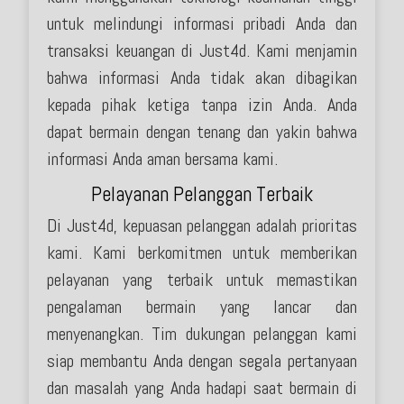
untuk melindungi informasi pribadi Anda dan
transaksi keuangan di Just4d. Kami menjamin
bahwa informasi Anda tidak akan dibagikan
kepada pihak ketiga tanpa izin Anda. Anda
dapat bermain dengan tenang dan yakin bahwa
informasi Anda aman bersama kami.
Pelayanan Pelanggan Terbaik
Di Just4d, kepuasan pelanggan adalah prioritas
kami. Kami berkomitmen untuk memberikan
pelayanan yang terbaik untuk memastikan
pengalaman bermain yang lancar dan
menyenangkan. Tim dukungan pelanggan kami
siap membantu Anda dengan segala pertanyaan
dan masalah yang Anda hadapi saat bermain di