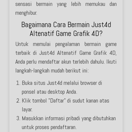
sensasi bermain yang lebih memukau dan
menghibur.
Bagaimana Cara Bermain Just4d
Altenatif Game Grafik 4D?
Untuk memulai pengalaman bermain game
terbaik di Just4d Altenatif Game Grafik 4D,
Anda perlu mendaftar akun terlebih dahulu. Ikuti
langkah-langkah mudah berikut ini:
Buka situs Just4d melalui browser di
ponsel atau desktop Anda.
Klik tombol "Daftar" di sudut kanan atas
layar.
Masukkan informasi pribadi yang dibutuhkan
untuk proses pendaftaran.