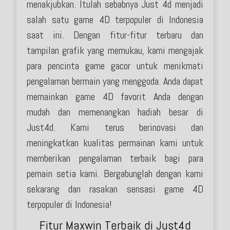
menakjubkan. Itulah sebabnya Just 4d menjadi
salah satu game 4D terpopuler di Indonesia
saat ini. Dengan fitur-fitur terbaru dan
tampilan grafik yang memukau, kami mengajak
para pencinta game gacor untuk menikmati
pengalaman bermain yang menggoda. Anda dapat
memainkan game 4D favorit Anda dengan
mudah dan memenangkan hadiah besar di
Just4d. Kami terus berinovasi dan
meningkatkan kualitas permainan kami untuk
memberikan pengalaman terbaik bagi para
pemain setia kami. Bergabunglah dengan kami
sekarang dan rasakan sensasi game 4D
terpopuler di Indonesia!
Fitur Maxwin Terbaik di Just4d