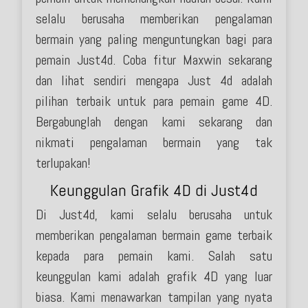
selalu berusaha memberikan pengalaman
bermain yang paling menguntungkan bagi para
pemain Just4d. Coba fitur Maxwin sekarang
dan lihat sendiri mengapa Just 4d adalah
pilihan terbaik untuk para pemain game 4D.
Bergabunglah dengan kami sekarang dan
nikmati pengalaman bermain yang tak
terlupakan!
Keunggulan Grafik 4D di Just4d
Di Just4d, kami selalu berusaha untuk
memberikan pengalaman bermain game terbaik
kepada para pemain kami. Salah satu
keunggulan kami adalah grafik 4D yang luar
biasa. Kami menawarkan tampilan yang nyata