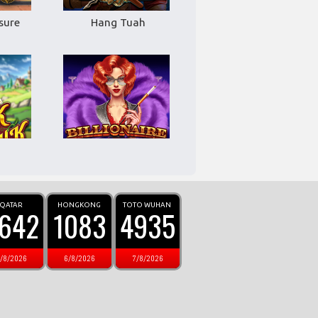
sure
Hang Tuah
the
Billionaire Party
k
QATAR
HONGKONG
TOTO WUHAN
642
1083
4935
/8/2026
6/8/2026
7/8/2026