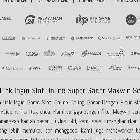
PERATURAN
|
INFORMASI BANK
|
HUBUNGI KAMI
|
KEBIJAKAN P
ink login Slot Online Super Gacor Maxwin Se
 link login Game Slot Online Paling Gacor Dengan Fitur M
setiap hari umtuk anda. Kami bangga dengan fitur Maxwin te
nangkan hadiah besar. Di Just 4d, kami selalu menghadirkan 
ang lebih memukau dan menggoda. Kami juga menawarkan ba
menarik yang tidak akan Anda temukan di situs game online l