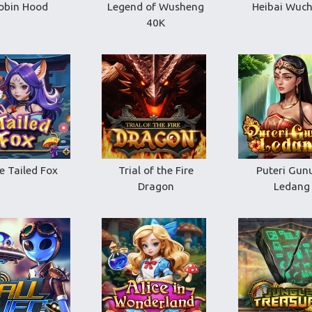
obin Hood
Legend of Wusheng
Heibai Wuc
40K
e Tailed Fox
Trial of the Fire
Puteri Gun
Dragon
Ledang