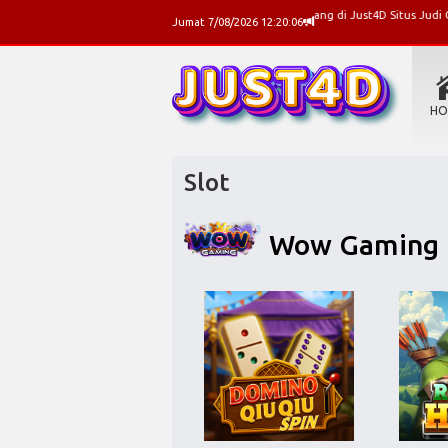
Selamat Datang di Just4D Situs Judi Online R
Jumat 7/08/2026 12:20:07
HO
Slot
Wow Gaming