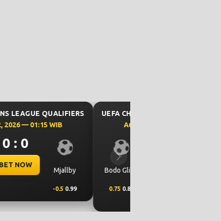
f Ninja
Wizard of Oz
OTBALL F24 ELITE CLUB FRIENDLY
August 7, 2026 — 19:15 WIB
0 : 0
Next
BET NOW
e-Tottenham
evilla
Hotspur
5
-0.85
0.5
0.61