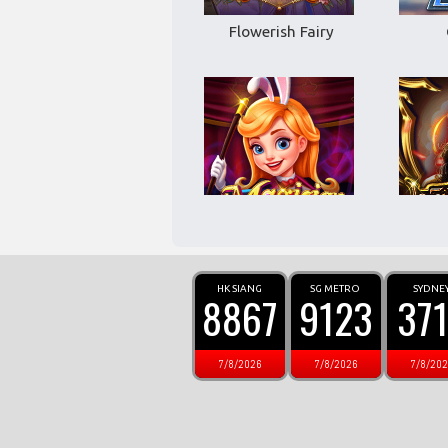
Flowerish Fairy
Magician
HK SIANG
SG METRO
SYDNE
8867
9123
37
7/8/2026
7/8/2026
7/8/20