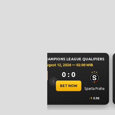
Night Bar
Fa
UEFA CHAMPIONS LEAGUE QUALIF
Fireworks
Lege
August 11, 2026 — 22:59 WIB
0 : 0
Previous
BET NOW
Union 
Bodo Glimt
Gill
0.75
0.82
-0.75