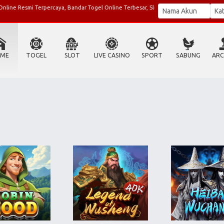
esmi Terpercaya, Bandar Togel Online Terbesar, Slot, Live Casino, Tembak Ikan Onl
ME
TOGEL
SLOT
LIVE CASINO
SPORT
SABUNG
ARC