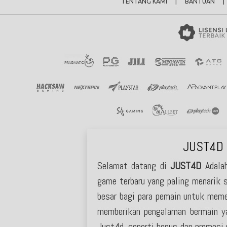
TENTANG KAMI
|
BANTUAN
|
JUST4D L
Selamat datang di
JUST4D
Adalah
game terbaru yang paling menarik 
besar bagi para pemain untuk meme
memberikan pengalaman bermain y
Just4d, seperti bonus dan promosi 