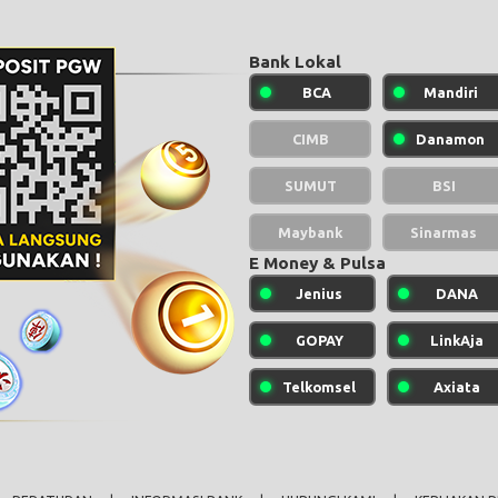
Bank Lokal
BCA
Mandiri
CIMB
Danamon
SUMUT
BSI
Maybank
Sinarmas
E Money & Pulsa
Jenius
DANA
GOPAY
LinkAja
Telkomsel
Axiata