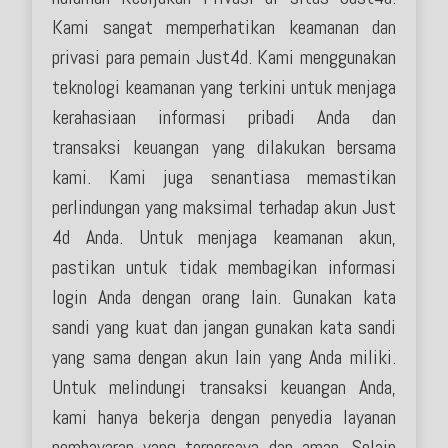
Kami sangat memperhatikan keamanan dan
privasi para pemain Just4d. Kami menggunakan
teknologi keamanan yang terkini untuk menjaga
kerahasiaan informasi pribadi Anda dan
transaksi keuangan yang dilakukan bersama
kami. Kami juga senantiasa memastikan
perlindungan yang maksimal terhadap akun Just
4d Anda. Untuk menjaga keamanan akun,
pastikan untuk tidak membagikan informasi
login Anda dengan orang lain. Gunakan kata
sandi yang kuat dan jangan gunakan kata sandi
yang sama dengan akun lain yang Anda miliki.
Untuk melindungi transaksi keuangan Anda,
kami hanya bekerja dengan penyedia layanan
pembayaran yang terpercaya dan aman. Selain