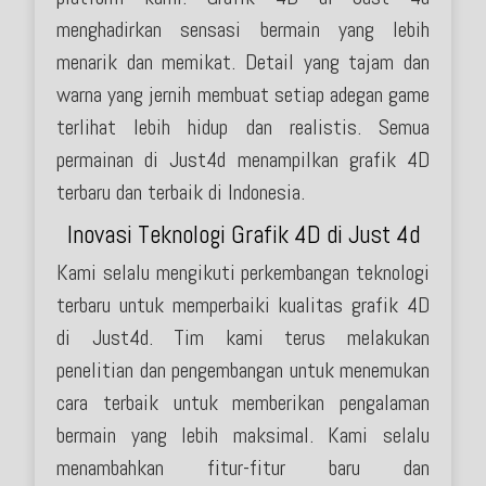
menghadirkan sensasi bermain yang lebih
menarik dan memikat. Detail yang tajam dan
warna yang jernih membuat setiap adegan game
terlihat lebih hidup dan realistis. Semua
permainan di Just4d menampilkan grafik 4D
terbaru dan terbaik di Indonesia.
Inovasi Teknologi Grafik 4D di Just 4d
Kami selalu mengikuti perkembangan teknologi
terbaru untuk memperbaiki kualitas grafik 4D
di Just4d. Tim kami terus melakukan
penelitian dan pengembangan untuk menemukan
cara terbaik untuk memberikan pengalaman
bermain yang lebih maksimal. Kami selalu
menambahkan fitur-fitur baru dan