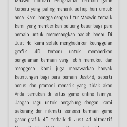
Maxwin nikmati Pengalaman bermain game
terbaru yang paling menarik setiap hari umtuk
anda. Kami bangga dengan fitur Maxwin terbaik
kami yang memberikan peluang besar bagi para
pemain untuk memenangkan hadiah besar. Di
Just 4d, kami selalu menghadirkan keunggulan
grafik 4D terbaru untuk memberikan
pengalaman bermain yang lebih memukau dan
menggoda. Kami juga menawarkan banyak
keuntungan bagi para pemain Just4d, seperti
bonus dan promosi menarik yang tidak akan
Anda temukan di situs game online lainnya.
Jangan ragu untuk bergabung dengan kami
sekarang dan nikmati sensasi bermain game
gacor grafik 4D terbaik di Just 4d Altenatif