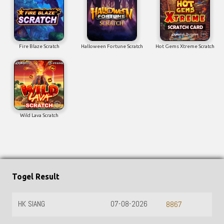
Fire Blaze Scratch
Halloween Fortune Scratch
Hot Gems Xtreme Scratch
Wild Lava Scratch
Togel Result
HK SIANG
07-08-2026
8867