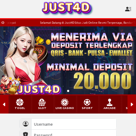
Selamat Datang di Just4D Situs Judi Online Resmi Terpercaya, Bandar Togel Online
TOGEL
SLOT
LIVE CASINO
SPORT
ARCADE
SABU