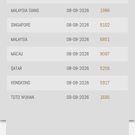
MALAYSIA SIANG
08-08-2026
1986
SINGAPORE
08-08-2026
5102
MALAYSIA
08-08-2026
6851
MACAU
08-08-2026
9097
QATAR
08-08-2026
5256
HONGKONG
08-08-2026
5917
TOTO WUHAN
09-08-2026
1695