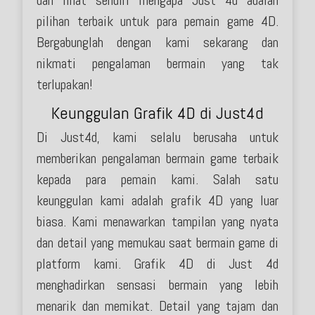
dan lihat sendiri mengapa Just 4d adalah
pilihan terbaik untuk para pemain game 4D.
Bergabunglah dengan kami sekarang dan
nikmati pengalaman bermain yang tak
terlupakan!
Keunggulan Grafik 4D di Just4d
Di Just4d, kami selalu berusaha untuk
memberikan pengalaman bermain game terbaik
kepada para pemain kami. Salah satu
keunggulan kami adalah grafik 4D yang luar
biasa. Kami menawarkan tampilan yang nyata
dan detail yang memukau saat bermain game di
platform kami. Grafik 4D di Just 4d
menghadirkan sensasi bermain yang lebih
menarik dan memikat. Detail yang tajam dan