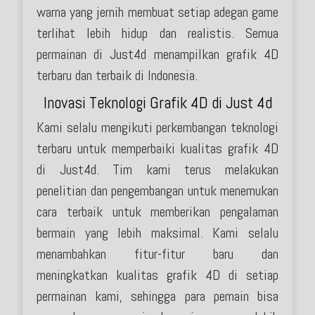
warna yang jernih membuat setiap adegan game
terlihat lebih hidup dan realistis. Semua
permainan di Just4d menampilkan grafik 4D
terbaru dan terbaik di Indonesia.
Inovasi Teknologi Grafik 4D di Just 4d
Kami selalu mengikuti perkembangan teknologi
terbaru untuk memperbaiki kualitas grafik 4D
di Just4d. Tim kami terus melakukan
penelitian dan pengembangan untuk menemukan
cara terbaik untuk memberikan pengalaman
bermain yang lebih maksimal. Kami selalu
menambahkan fitur-fitur baru dan
meningkatkan kualitas grafik 4D di setiap
permainan kami, sehingga para pemain bisa