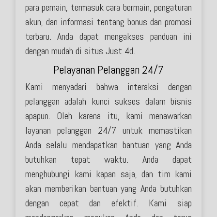
para pemain, termasuk cara bermain, pengaturan
akun, dan informasi tentang bonus dan promosi
terbaru. Anda dapat mengakses panduan ini
dengan mudah di situs Just 4d.
Pelayanan Pelanggan 24/7
Kami menyadari bahwa interaksi dengan
pelanggan adalah kunci sukses dalam bisnis
apapun. Oleh karena itu, kami menawarkan
layanan pelanggan 24/7 untuk memastikan
Anda selalu mendapatkan bantuan yang Anda
butuhkan tepat waktu. Anda dapat
menghubungi kami kapan saja, dan tim kami
akan memberikan bantuan yang Anda butuhkan
dengan cepat dan efektif. Kami siap