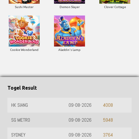
Sushi Master
Demon Slayer
Clover Cottage
Cookie Wonderland
Aladdin's Lamp
Togel Result
HK SIANG
09-08-2026
4008
SG METRO
09-08-2026
5948
SYDNEY
09-08-2026
3764