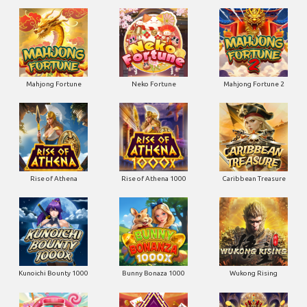
Mahjong Fortune
Neko Fortune
Mahjong Fortune 2
Rise of Athena
Rise of Athena 1000
Caribbean Treasure
Kunoichi Bounty 1000
Bunny Bonaza 1000
Wukong Rising