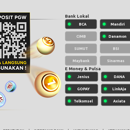
Bank Lokal
BCA
Mandiri
CIMB
Danamon
SUMUT
BSI
Maybank
Sinarmas
E Money & Pulsa
Jenius
DANA
GOPAY
LinkAja
Telkomsel
Axiata