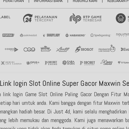
PERATURAN
|
INFORMASI BANK
|
HUBUNGI KAMI
|
KEBIJAKAN P
ink login Slot Online Super Gacor Maxwin Se
 link login Game Slot Online Paling Gacor Dengan Fitur M
setiap hari umtuk anda. Kami bangga dengan fitur Maxwin te
nangkan hadiah besar. Di Just 4d, kami selalu menghadirkan 
ang lebih memukau dan menggoda. Kami juga menawarkan ba
menarik yang tidak akan Anda temukan di situs game online l