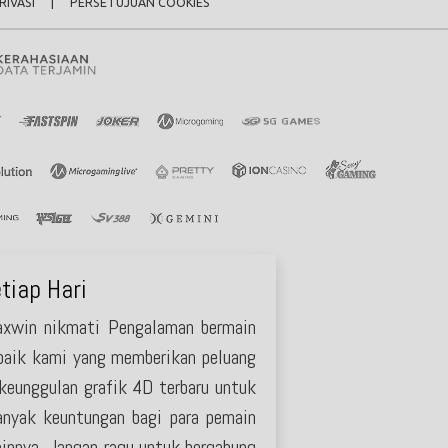
RIVASI
|
PERSETUJUAN COOKIES
tiap Hari
axwin nikmati Pengalaman bermain
rbaik kami yang memberikan peluang
keunggulan grafik 4D terbaru untuk
nyak keuntungan bagi para pemain
ainnya. Jangan ragu untuk bergabung