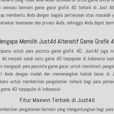
 sensasi bermain game gacor grafik 4D terbaik di Just 4d
ap membantu Anda dengan segala pertanyaan atau masalah y
amakan keamanan dan privasi Anda, sehingga Anda dapat ber
engapa Memilih Just4d Altenatif Game Grafik 
empurna untuk para pecinta game grafik 4D, Just4d juga m
4d menjadi salah satu game 4D terpopuler di Indonesia saat 
mi mengajak para pencinta game gacor untuk menikmati penga
t Anda dengan mudah dan memenangkan hadiah besar di Ju
kami untuk memberikan pengalaman terbaik bagi para pemai
game 4D terpopuler di Indonesia!
Fitur Maxwin Terbaik di Just4d
memberikan pengalaman bermain yang menguntungkan bagi para