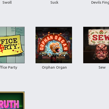
Swoll
Suck
Devils Fin
ffice Party
Orphan Organ
Sew