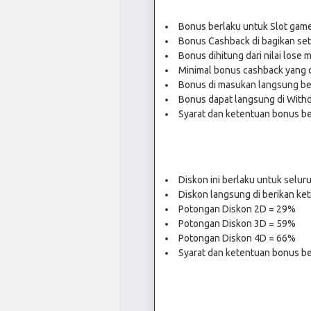
Bonus berlaku untuk Slot gam
Bonus Cashback di bagikan seti
Bonus dihitung dari nilai los
Minimal bonus cashback yang di
Bonus di masukan langsung be
Bonus dapat langsung di Withd
Syarat dan ketentuan bonus be
Diskon ini berlaku untuk selur
Diskon langsung di berikan ke
Potongan Diskon 2D = 29%
Potongan Diskon 3D = 59%
Potongan Diskon 4D = 66%
Syarat dan ketentuan bonus be