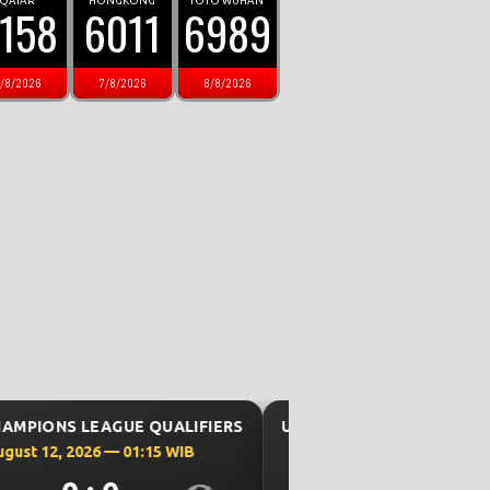
QATAR
HONGKONG
TOTO WUHAN
158
6011
6989
/8/2026
7/8/2026
8/8/2026
FOOTBALL F24 INTERNATIONAL
FRIENDLY
August 7, 2026 — 23:45 WIB