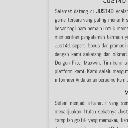
JUST4D L
Selamat datang di
JUST4D
Adalah
game terbaru yang paling menarik 
besar bagi para pemain untuk meme
memberikan pengalaman bermain y
Just4d, seperti bonus dan promosi 
dengan kami sekarang dan nikmati
Dengan Fitur Maxwin. Tim kami si
platform kami. Kami selalu mengut
informasi Anda aman bersama kami.
M
Selain menjadi altenatif yang s
menakjubkan. Itulah sebabnya Just 
tampilan grafik yang memukau, ka