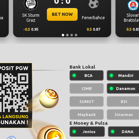
1 : 0
Saint-
oise
BET NOW
e-France
e-Belgium
e-Po
1.00
0.00
0.92
0.00
0.84
0.0
Bank Lokal
BCA
Mandiri
CIMB
Danamon
SUMUT
BSI
Maybank
Sinarmas
E Money & Pulsa
Jenius
DANA