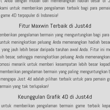
t Anda dengan mudah dan memenangkan hadiah besar di Ju
kami untuk memberikan pengalaman terbaik bagi para pemai
game 4D terpopuler di Indonesia!
Fitur Maxwin Terbaik di Just4d
memberikan pengalaman bermain yang menguntungkan bagi para
untuk meningkatkan peluang Anda memenangkan hadiah besar
yang jauh lebih besar daripada taruhan awal Anda. Fitur in
bih besar, sehingga meningkatkan peluang Anda memenangkan h
romosi menarik untuk memberi kesempatan lebih besar kepa
a memberikan pengalaman bermain yang paling menguntungkan b
 mengapa Just 4d adalah pilihan terbaik untuk para pemain
ermain yang tak terlupakan!
Keunggulan Grafik 4D di Just4d
a untuk memberikan pengalaman bermain game terbaik kepa