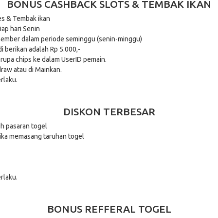
BONUS CASHBACK SLOTS & TEMBAK IKAN
es & Tembak ikan
ap hari Senin
e member dalam periode seminggu (senin-minggu)
 berikan adalah Rp 5.000,-
rupa chips ke dalam UserID pemain.
raw atau di Mainkan.
rlaku.
DISKON TERBESAR
uh pasaran togel
tika memasang taruhan togel
rlaku.
BONUS REFFERAL TOGEL